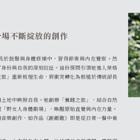
一場不斷綻放的創作
長於鼓聲與身體修煉中，習得節奏與內在覺察。然
了身份與自我的深刻拉扯。這份探問引領她進入榮格
之旅」重新梳理生命，將衝突轉化為根植於傳統卻長
與土地中映照自我。她創辦「鶯雌之旅」，結合自然
展「野女人身體劇場」，喚醒原始直覺與內在力量。
與音樂創作，如作品《謝飯歌》即是從日常一餐中看